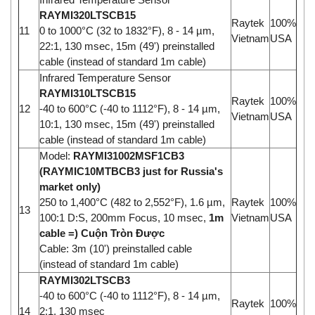
RAYMI320LTSCB15
Raytek
100%
11
0 to 1000°C (32 to 1832°F), 8 - 14 µm,
Vietnam
USA
22:1, 130 msec, 15m (49') preinstalled
cable (instead of standard 1m cable)
Infrared Temperature Sensor
RAYMI310LTSCB15
Raytek
100%
12
-40 to 600°C (-40 to 1112°F), 8 - 14 µm,
Vietnam
USA
10:1, 130 msec, 15m (49') preinstalled
cable (instead of standard 1m cable)
Model:
RAYMI31002MSF1CB3
(RAYMIC10MTBCB3 just for Russia's
market only)
250 to 1,400°C (482 to 2,552°F), 1.6 µm,
Raytek
100%
13
100:1 D:S, 200mm Focus, 10 msec,
1m
Vietnam
USA
cable =) Cuộn Tròn Được
Cable: 3m (10') preinstalled cable
(instead of standard 1m cable)
RAYMI302LTSCB3
-40 to 600°C (-40 to 1112°F), 8 - 14 µm,
Raytek
100%
14
2:1, 130 msec