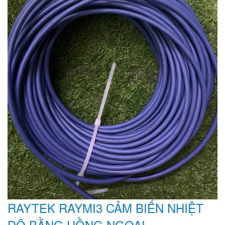
RAYTEK RAYMI3 CẢM BIẾN NHIỆT
ĐỘ BẰNG HỒNG NGOẠI