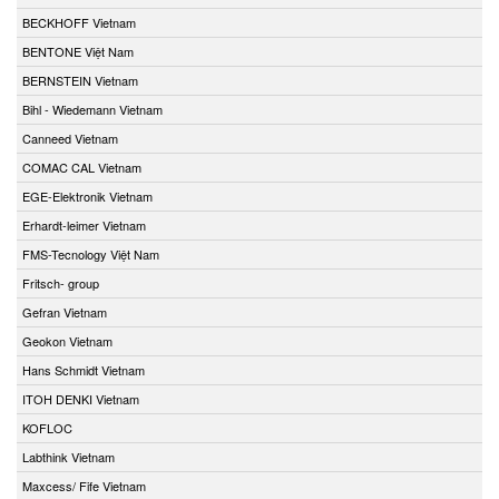
BECKHOFF Vietnam
BENTONE Việt Nam
BERNSTEIN Vietnam
Bihl - Wiedemann Vietnam
Canneed Vietnam
COMAC CAL Vietnam
EGE-Elektronik Vietnam
Erhardt-leimer Vietnam
FMS-Tecnology Việt Nam
Fritsch- group
Gefran Vietnam
Geokon Vietnam
Hans Schmidt Vietnam
ITOH DENKI Vietnam
KOFLOC
Labthink Vietnam
Maxcess/ Fife Vietnam