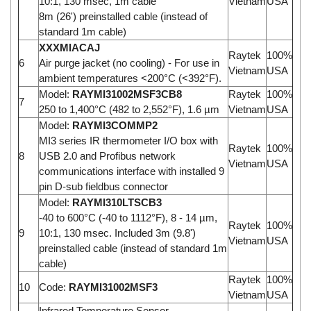
10:1, 130 msec, 1m cable
Vietnam
USA
8m (26') preinstalled cable (instead of
standard 1m cable)
XXXMIACAJ
Raytek
100%
6
Air purge jacket (no cooling) - For use in
Vietnam
USA
ambient temperatures <200°C (<392°F).
Model:
RAYMI31002MSF3CB8
Raytek
100%
7
250 to 1,400°C (482 to 2,552°F), 1.6 µm
Vietnam
USA
Model:
RAYMI3COMMP2
MI3 series IR thermometer I/O box with
Raytek
100%
8
USB 2.0 and Profibus network
Vietnam
USA
communications interface with installed 9
pin D-sub fieldbus connector
Model:
RAYMI310LTSCB3
-40 to 600°C (-40 to 1112°F), 8 - 14 µm,
Raytek
100%
9
10:1, 130 msec. Included 3m (9.8')
Vietnam
USA
preinstalled cable (instead of standard 1m
cable)
Raytek
100%
10
Code:
RAYMI31002MSF3
Vietnam
USA
Infrared Temperature Sensor