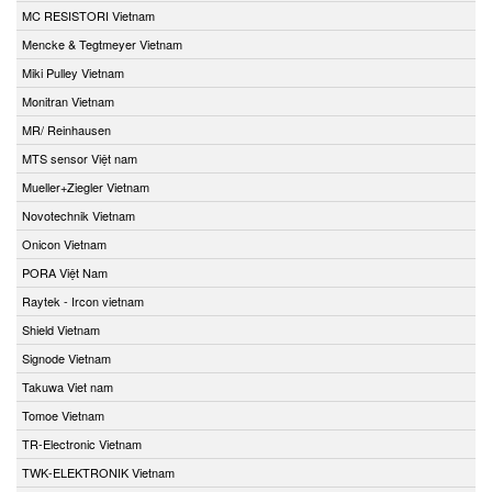
MC RESISTORI Vietnam
Mencke & Tegtmeyer Vietnam
Miki Pulley Vietnam
Monitran Vietnam
MR/ Reinhausen
MTS sensor Việt nam
Mueller+Ziegler Vietnam
Novotechnik Vietnam
Onicon Vietnam
PORA Việt Nam
Raytek - Ircon vietnam
Shield Vietnam
Signode Vietnam
Takuwa Viet nam
Tomoe Vietnam
TR-Electronic Vietnam
TWK-ELEKTRONIK Vietnam