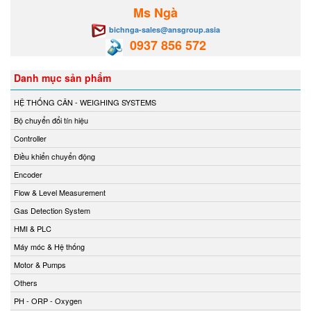
Ms Ngà
bichnga-sales@ansgroup.asia
0937 856 572
Danh mục sản phẩm
HỆ THỐNG CÂN - WEIGHING SYSTEMS
Bộ chuyển đổi tín hiệu
Controller
Điều khiển chuyển động
Encoder
Flow & Level Measurement
Gas Detection System
HMI & PLC
Máy móc & Hệ thống
Motor & Pumps
Others
PH - ORP - Oxygen