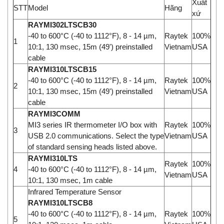
Xuất
STT
Model
Hãng
xứ
RAYMI302LTSCB30
-40 to 600°C (-40 to 1112°F), 8 - 14 µm,
Raytek
100%
1
10:1, 130 msec, 15m (49') preinstalled
Vietnam
USA
cable
RAYMI310LTSCB15
-40 to 600°C (-40 to 1112°F), 8 - 14 µm,
Raytek
100%
2
10:1, 130 msec, 15m (49') preinstalled
Vietnam
USA
cable
RAYMI3COMM
MI3 series IR thermometer I/O box with
Raytek
100%
3
USB 2.0 communications. Select the type
Vietnam
USA
of standard sensing heads listed above.
RAYMI310LTS
Raytek
100%
4
-40 to 600°C (-40 to 1112°F), 8 - 14 µm,
Vietnam
USA
10:1, 130 msec, 1m cable
Infrared Temperature Sensor
RAYMI310LTSCB8
-40 to 600°C (-40 to 1112°F), 8 - 14 µm,
Raytek
100%
5