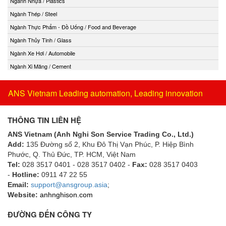
Ngành Nhựa / Plastics
Ngành Thép / Steel
Ngành Thực Phẩm - Đồ Uống / Food and Beverage
Ngành Thủy Tinh / Glass
Ngành Xe Hơi / Automobile
Ngành Xi Măng / Cement
ANS Vietnam Leading automation, Leading innovation
THÔNG TIN LIÊN HỆ
ANS Vietnam (Anh Nghi Son Service Trading Co., Ltd.)
Add:
135 Đường số 2, Khu Đô Thị Vạn Phúc, P. Hiệp Bình
Phước, Q. Thủ Đức, TP. HCM
, Việt Nam
Tel:
028 3517 0401 - 028 3517 0402 -
Fax:
028 3517 0403
-
Hotline:
0911 47 22 55
Email:
support@ansgroup.asia
;
Website:
anhnghison.com
ĐƯỜNG ĐẾN CÔNG TY