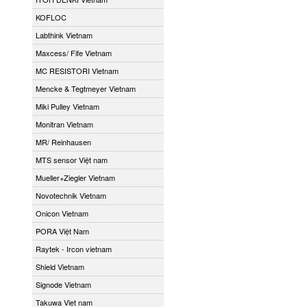
KOFLOC
Labthink Vietnam
Maxcess/ Fife Vietnam
MC RESISTORI Vietnam
Mencke & Tegtmeyer Vietnam
Miki Pulley Vietnam
Monitran Vietnam
MR/ Reinhausen
MTS sensor Việt nam
Mueller+Ziegler Vietnam
Novotechnik Vietnam
Onicon Vietnam
PORA Việt Nam
Raytek - Ircon vietnam
Shield Vietnam
Signode Vietnam
Takuwa Viet nam