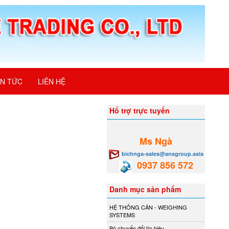
IN TỨC
LIÊN HỆ
Hổ trợ trực tuyến
Ms Ngà
bichnga-sales@ansgroup.asia
0937 856 572
Danh mục sản phẩm
HỆ THỐNG CÂN - WEIGHING
SYSTEMS
Bộ chuyển đổi tín hiệu