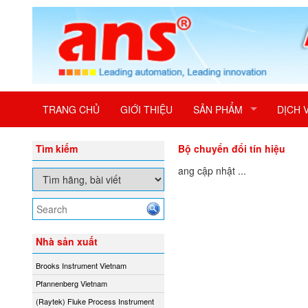
TRANG CHỦ
GIỚI THIỆU
SẢN PHẨM
DỊCH 
Tìm kiếm
Bộ chuyển đổi tín hiệu
Đang cập nhật ...
Nhà sản xuất
Brooks Instrument Vietnam
Pfannenberg Vietnam
(Raytek) Fluke Process Instrument