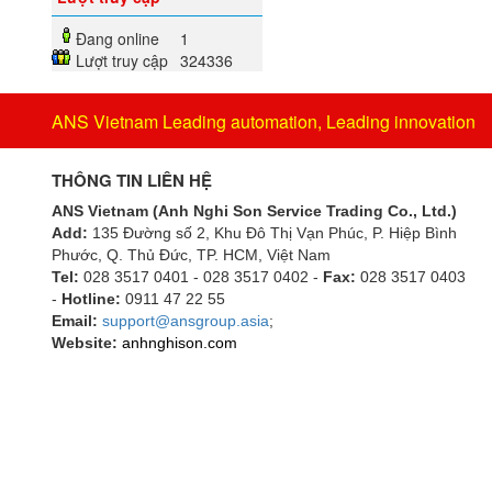
Đang online
1
Lượt truy cập
324336
ANS Vietnam Leading automation, Leading innovation
THÔNG TIN LIÊN HỆ
ANS Vietnam (Anh Nghi Son Service Trading Co., Ltd.)
Add:
135 Đường số 2, Khu Đô Thị Vạn Phúc, P. Hiệp Bình
Phước, Q. Thủ Đức, TP. HCM
, Việt Nam
Tel:
028 3517 0401 - 028 3517 0402 -
Fax:
028 3517 0403
-
Hotline:
0911 47 22 55
Email:
support@ansgroup.asia
;
Website:
anhnghison.com