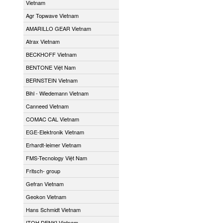
Vietnam
Agr Topwave Vietnam
AMARILLO GEAR Vietnam
Atrax Vietnam
BECKHOFF Vietnam
BENTONE Việt Nam
BERNSTEIN Vietnam
Bihl - Wiedemann Vietnam
Canneed Vietnam
COMAC CAL Vietnam
EGE-Elektronik Vietnam
Erhardt-leimer Vietnam
FMS-Tecnology Việt Nam
Fritsch- group
Gefran Vietnam
Geokon Vietnam
Hans Schmidt Vietnam
ITOH DENKI Vietnam