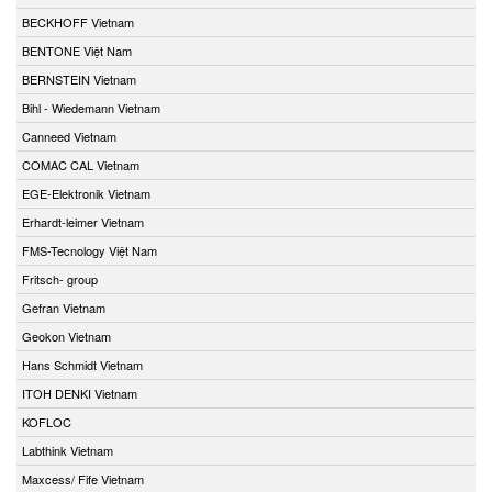
BECKHOFF Vietnam
BENTONE Việt Nam
BERNSTEIN Vietnam
Bihl - Wiedemann Vietnam
Canneed Vietnam
COMAC CAL Vietnam
EGE-Elektronik Vietnam
Erhardt-leimer Vietnam
FMS-Tecnology Việt Nam
Fritsch- group
Gefran Vietnam
Geokon Vietnam
Hans Schmidt Vietnam
ITOH DENKI Vietnam
KOFLOC
Labthink Vietnam
Maxcess/ Fife Vietnam