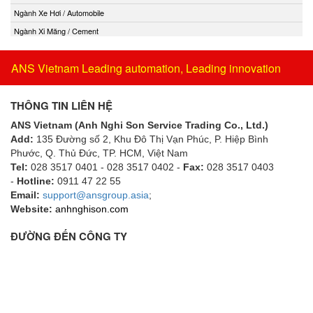
Ngành Xe Hơi / Automobile
Ngành Xi Măng / Cement
ANS Vietnam Leading automation, Leading innovation
THÔNG TIN LIÊN HỆ
ANS Vietnam (Anh Nghi Son Service Trading Co., Ltd.)
Add:
135 Đường số 2, Khu Đô Thị Vạn Phúc, P. Hiệp Bình
Phước, Q. Thủ Đức, TP. HCM
, Việt Nam
Tel:
028 3517 0401 - 028 3517 0402 -
Fax:
028 3517 0403
-
Hotline:
0911 47 22 55
Email:
support@ansgroup.asia
;
Website:
anhnghison.com
ĐƯỜNG ĐẾN CÔNG TY