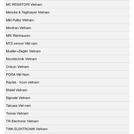
MC RESISTORI Vietnam
Mencke & Tegtmeyer Vietnam
Miki Pulley Vietnam
Monitran Vietnam
MR/ Reinhausen
MTS sensor Việt nam
Mueller+Ziegler Vietnam
Novotechnik Vietnam
Onicon Vietnam
PORA Việt Nam
Raytek - Ircon vietnam
Shield Vietnam
Signode Vietnam
Takuwa Viet nam
Tomoe Vietnam
TR-Electronic Vietnam
TWK-ELEKTRONIK Vietnam