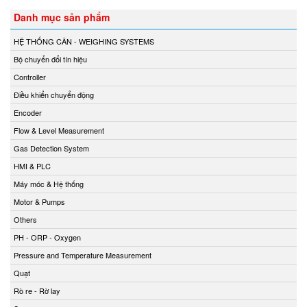
Danh mục sản phẩm
HỆ THỐNG CÂN - WEIGHING SYSTEMS
Bộ chuyển đổi tín hiệu
Controller
Điều khiển chuyển động
Encoder
Flow & Level Measurement
Gas Detection System
HMI & PLC
Máy móc & Hệ thống
Motor & Pumps
Others
PH - ORP - Oxygen
Pressure and Temperature Measurement
Quạt
Rò re - Rờ lay