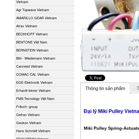
Vietnam
Agr Topwave Vietnam
AMARILLO GEAR Vietnam
Atrax Vietnam
BECKHOFF Vietnam
BENTONE Việt Nam
BERNSTEIN Vietnam
Bihl - Wiedemann Vietnam
Canneed Vietnam
COMAC CAL Vietnam
EGE-Elektronik Vietnam
Thông tin sản phẩm
T
Erhardt-leimer Vietnam
FMS-Tecnology Việt Nam
Fritsch- group
Đại lý Miki Pulley Viet
Gefran Vietnam
Geokon Vietnam
Miki Pulley Spring-Actuat
Hans Schmidt Vietnam
ITOH DENKI Vietnam