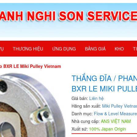
VỤ
THƯƠNG HIỆU
ỨNG DỤNG
BẢNG GIÁ
KHO
T
xo BXR LE Miki Pulley Vietnam
THẮNG ĐĨA / PHA
BXR LE MIKI PUL
Giá bán:
Liên hệ
Hãng sản xuất:
Miki Pulley Vietn
Danh mục:
Flow & Level Measur
Nhà cung cấp:
ANS VIỆT NAM
Xuất sứ:
100% Japan Origin