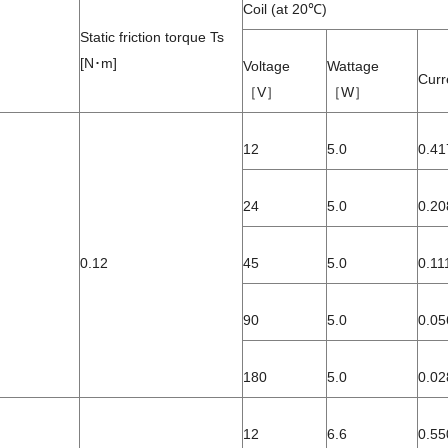
Coil (at 20℃)
Static friction torque Ts
[N･m]
Voltage
Wattage
Cur
［V］
［W］
12
5.0
0.41
24
5.0
0.20
0.12
45
5.0
0.11
90
5.0
0.05
180
5.0
0.02
12
6.6
0.55