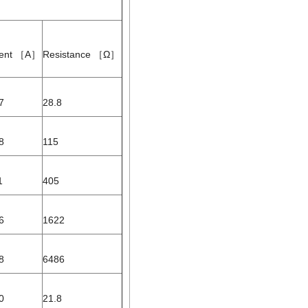
rent ［A］
Resistance ［Ω］
7
28.8
8
115
1
405
6
1622
8
6486
0
21.8