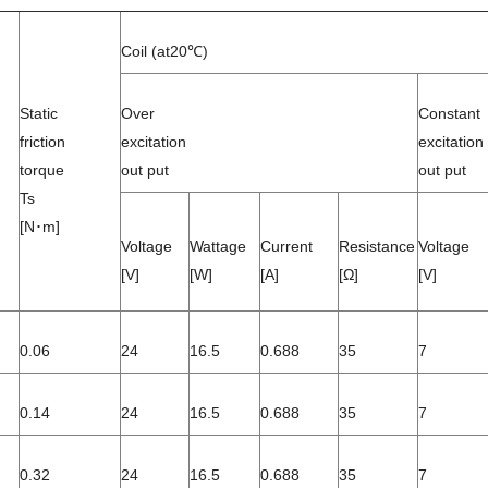
Coil (at20℃)
Static
Over
Constant
friction
excitation
excitation
torque
out put
out put
Ts
[N･m]
Voltage
Wattage
Current
Resistance
Voltage
[V]
[W]
[A]
[Ω]
[V]
0.06
24
16.5
0.688
35
7
0.14
24
16.5
0.688
35
7
0.32
24
16.5
0.688
35
7