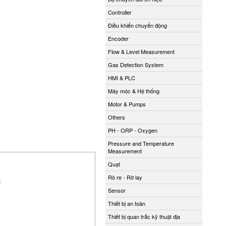
Controller
Điều khiển chuyển động
Encoder
Flow & Level Measurement
Gas Detection System
HMI & PLC
Máy móc & Hệ thống
Motor & Pumps
Others
PH - ORP - Oxygen
Pressure and Temperature
Measurement
Quạt
Rò re - Rờ lay
m
Sensor
Thiết bị an toàn
Thiết bị quan trắc kỹ thuật địa