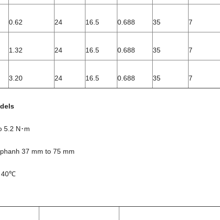
0.62
24
16.5
0.688
35
7
1.32
24
16.5
0.688
35
7
3.20
24
16.5
0.688
35
7
dels
o 5.2 N･m
a phanh 37 mm to 75 mm
o 40℃