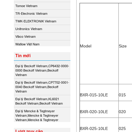
Tomoe Vietnam
TR-Electronic Vietnam
TWK-ELEKTRONIK Vietnam
Unitronics Vietnam
Vibco Vietnam
Watlow Việt Nam
Model
Size
Tin mới
Đại lý Beckoff Vietnam,CP6432-0000-
0000 Beckoff Vietnam,Beckoff
Vietnam
Đại lý Beckoff Vietnam,CP7702-0001-
0040 Beckoff Vietnam,Beckoff
Vietnam
BXR-015-10LE
015
Đại lý Beckoff Vietnam,KL6021
Beckoff Vietnam,Beckoff Vietnam
Đại lý Mencke & Tegtmeyer
BXR-020-10LE
020
Vietnam,Mencke & Tegtmeyer
Vietnam,Mencke & Tegtmeyer
BXR-025-10LE
025
Lượt truy cập