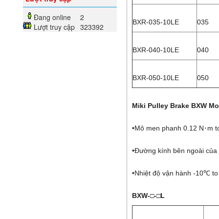
Đang online
2
BXR-035-10LE
035
Lượt truy cập
323392
BXR-040-10LE
040
BXR-050-10LE
050
Miki Pulley Brake BXW Mo
•Mô men phanh 0.12 N･m t
•Đường kính bên ngoài củ
•Nhiệt độ vận hành -10℃ t
BXW-□-□L