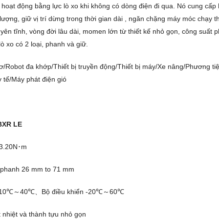
hoạt động bằng lực lò xo khi không có dòng điện đi qua. Nó cung cấp
ượng, giữ vị trí dừng trong thời gian dài , ngăn chặng máy móc chạy t
yên tĩnh, vòng đời lâu dài, momen lớn từ thiết kế nhỏ gọn, công suất p
ò xo có 2 loại, phanh và giữ.
cơ/Robot đa khớp/Thiết bị truyền động/Thiết bị máy/Xe nâng/Phương t
 tế/Máy phát điện gió
 BXR LE
3.20N･m
a phanh 26 mm to 71 mm
h -10℃～40℃、Bộ điều khiển -20℃～60℃
t nhiệt và thành tựu nhỏ gọn