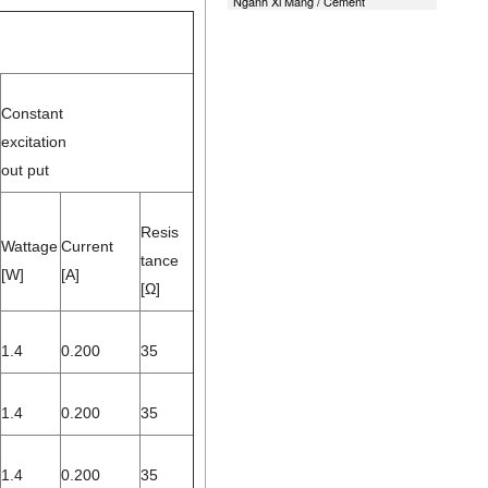
Ngành Xi Măng / Cement
Constant
excitation
out put
Resis
Wattage
Current
tance
[W]
[A]
[Ω]
1.4
0.200
35
1.4
0.200
35
1.4
0.200
35