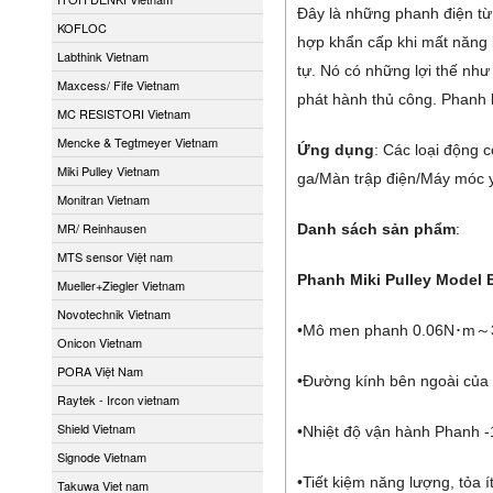
Đây là những phanh điện từ 
KOFLOC
hợp khẩn cấp khi mất năng l
Labthink Vietnam
tự. Nó có những lợi thế như 
Maxcess/ Fife Vietnam
phát hành thủ công. Phanh l
MC RESISTORI Vietnam
Mencke & Tegtmeyer Vietnam
Ứng dụng
: Các loại động 
Miki Pulley Vietnam
ga/Màn trập điện/Máy móc y
Monitran Vietnam
MR/ Reinhausen
Danh sách sản phẩm
:
MTS sensor Việt nam
Phanh Miki Pulley Model
Mueller+Ziegler Vietnam
Novotechnik Vietnam
•Mô men phanh 0.06N･m～
Onicon Vietnam
PORA Việt Nam
•Đường kính bên ngoài củ
Raytek - Ircon vietnam
Shield Vietnam
•Nhiệt độ vận hành Phan
Signode Vietnam
•Tiết kiệm năng lượng, tỏa í
Takuwa Viet nam