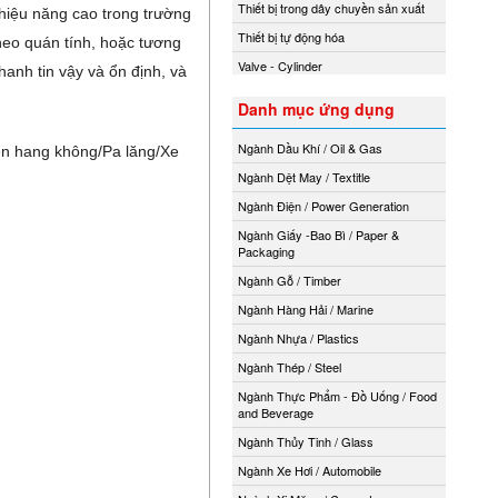
Thiết bị trong dây chuyền sản xuất
 hiệu năng cao trong trường
Thiết bị tự động hóa
heo quán tính, hoặc tương
Valve - Cylinder
hanh tin vậy và ổn định, và
Danh mục ứng dụng
Ngành Dầu Khí / Oil & Gas
iện hang không/Pa lăng/Xe
Ngành Dệt May / Textitle
Ngành Điện / Power Generation
Ngành Giấy -Bao Bì / Paper &
Packaging
Ngành Gỗ / Timber
Ngành Hàng Hải / Marine
Ngành Nhựa / Plastics
Ngành Thép / Steel
Ngành Thực Phẩm - Đồ Uống / Food
and Beverage
Ngành Thủy Tinh / Glass
Ngành Xe Hơi / Automobile