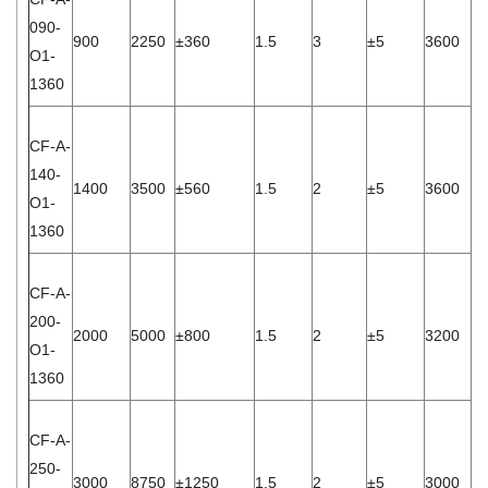
090-
900
2250
±360
1.5
3
±5
3600
1.
O1-
1360
CF-A-
140-
1400
3500
±560
1.5
2
±5
3600
2.
O1-
1360
CF-A-
200-
2000
5000
±800
1.5
2
±5
3200
6.
O1-
1360
CF-A-
250-
3000
8750
±1250
1.5
2
±5
3000
8.