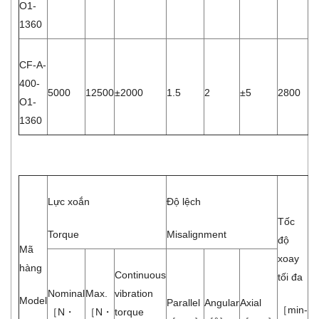
O1-
1360
CF-A-
400-
5000
12500
±2000
1.5
2
±5
2800
1.
O1-
1360
Lực xoắn
Độ lệch
St
Tốc
To
Torque
Misalignment
độ
st
Mã
xoay
hàng
Continuous
Độ
tối đa
Nominal
Max.
vibration
xo
Model
Parallel
Angular
Axial
［min-
［N・
［N・
torque