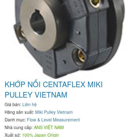
KHỚP NỐI CENTAFLEX MIKI
PULLEY VIETNAM
Giá bán:
Liên hệ
Hãng sản xuất:
Miki Pulley Vietnam
Danh mục:
Flow & Level Measurement
Nhà cung cấp:
ANS VIỆT NAM
Xuất sứ:
100% Japan Origin