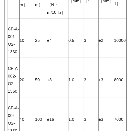
［mm］
［°］
［mm］
［
1］
m］
m］
［N・
m
m/10Hz］
CF-A-
001-
10
25
±4
0.5
3
±2
10000
1.
O2-
1360
CF-A-
002-
20
50
±8
1.0
3
±3
8000
2.
O2-
1360
CF-A-
004-
40
100
±16
1.0
3
±3
7000
7.
O2-
1360