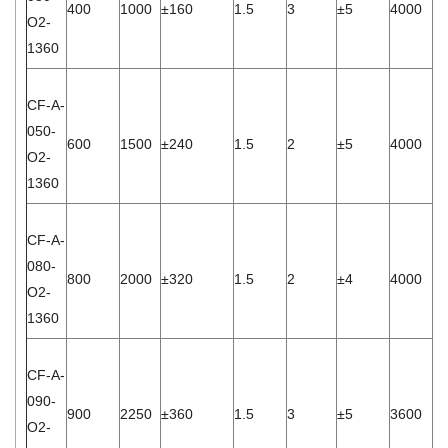
400
1000
±160
1.5
3
±5
4000
6.
O2-
1360
CF-A-
050-
600
1500
±240
1.5
2
±5
4000
1.
O2-
1360
CF-A-
080-
800
2000
±320
1.5
2
±4
4000
2.
O2-
1360
CF-A-
090-
900
2250
±360
1.5
3
±5
3600
1.
O2-