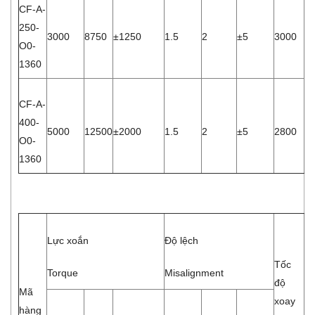
CF-A-
250-
3000
8750
±1250
1.5
2
±5
3000
8.
O0-
1360
CF-A-
400-
5000
12500
±2000
1.5
2
±5
2800
1.
O0-
1360
St
Lực xoắn
Độ lệch
To
Tốc
Torque
Misalignment
st
độ
Mã
xoay
Độ
hàng