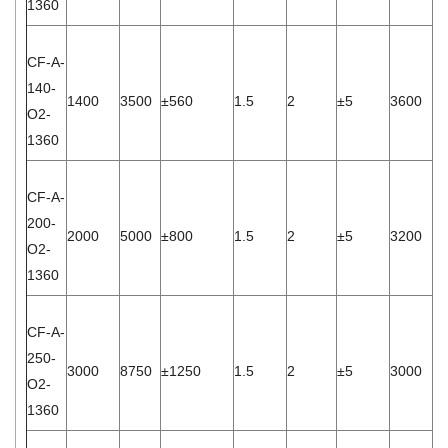
1360
CF-A-
140-
1400
3500
±560
1.5
2
±5
3600
2.
O2-
1360
CF-A-
200-
2000
5000
±800
1.5
2
±5
3200
6.
O2-
1360
CF-A-
250-
3000
8750
±1250
1.5
2
±5
3000
8.
O2-
1360