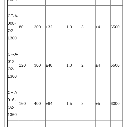
CF-A-
008-
80
200
±32
1.0
3
±4
6500
1.
O2-
1360
CF-A-
012-
120
300
±48
1.0
2
±4
6500
4.
O2-
1360
CF-A-
016-
160
400
±64
1.5
3
±5
6000
3.
O2-
1360