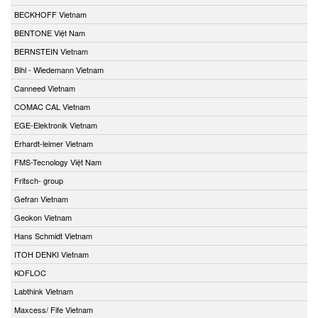
BECKHOFF Vietnam
BENTONE Việt Nam
BERNSTEIN Vietnam
Bihl - Wiedemann Vietnam
Canneed Vietnam
COMAC CAL Vietnam
EGE-Elektronik Vietnam
Erhardt-leimer Vietnam
FMS-Tecnology Việt Nam
Fritsch- group
Gefran Vietnam
Geokon Vietnam
Hans Schmidt Vietnam
ITOH DENKI Vietnam
KOFLOC
Labthink Vietnam
Maxcess/ Fife Vietnam