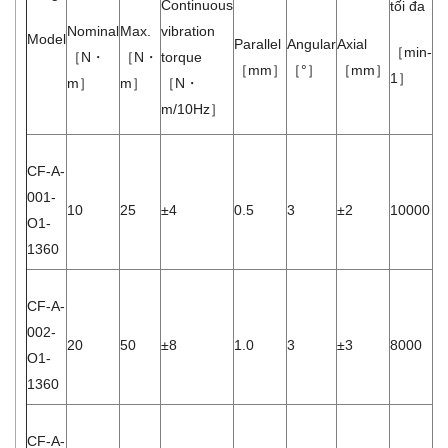
Continuous
tối đa
x
Nominal
Max.
vibration
Model
tĩ
Parallel
Angular
Axial
［min-
［N・
［N・
torque
［mm］
［°］
［mm］
1］
m］
m］
［N・
［
m/10Hz］
m
CF-A-
001-
10
25
±4
0.5
3
±2
10000
1.
O1-
1360
CF-A-
002-
20
50
±8
1.0
3
±3
8000
2.
O1-
1360
CF-A-