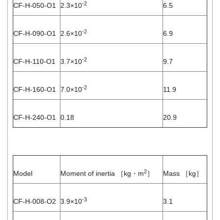
-2
CF-H-050-O1
2.3×10
6.5
-2
CF-H-090-O1
2.6×10
6.9
-2
CF-H-110-O1
3.7×10
9.7
-2
CF-H-160-O1
7.0×10
11.9
CF-H-240-O1
0.18
20.9
2
Model
Moment of inertia ［kg・m
］
Mass ［kg］
-3
CF-H-008-O2
3.9×10
3.1