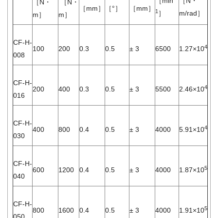
［min
［N・
［N・
［N・
［mm］
［°］
［mm］
1
］
m/rad］
m］
m］
CF-H-
4
100
200
0.3
0.5
± 3
6500
1.27×10
008
CF-H-
4
200
400
0.3
0.5
± 3
5500
2.46×10
016
CF-H-
4
400
800
0.4
0.5
± 3
4000
5.91×10
030
CF-H-
5
600
1200
0.4
0.5
± 3
4000
1.87×10
040
CF-H-
5
800
1600
0.4
0.5
± 3
4000
1.91×10
050