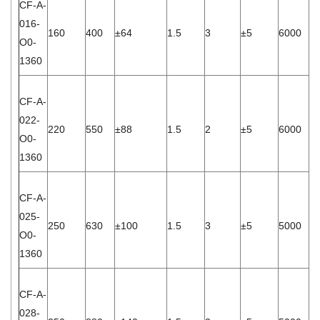
CF-A-
016-
160
400
±64
1.5
3
±5
6000
3.
O0-
1360
CF-A-
022-
220
550
±88
1.5
2
±5
6000
8.
O0-
1360
CF-A-
025-
250
630
±100
1.5
3
±5
5000
4.
O0-
1360
CF-A-
028-