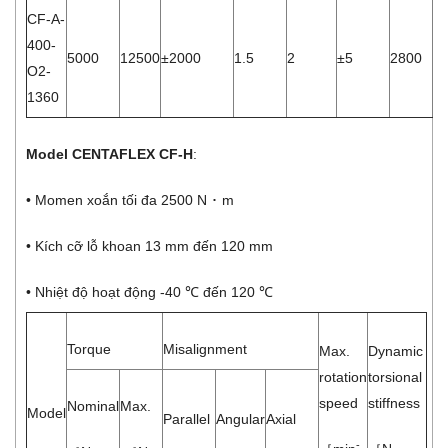
CF-A-
400-
5000
12500
±2000
1.5
2
±5
2800
1.
O2-
1360
Model CENTAFLEX CF-H
:
• Momen xoắn tối đa 2500 N ･ m
• Kích cỡ lỗ khoan 13 mm đến 120 mm
• Nhiệt độ hoạt động -40 ℃ đến 120 ℃
Torque
Misalignment
Max.
Dynamic
rotation
torsional
speed
stiffness
Nominal
Max.
Model
Parallel
Angular
Axial
-