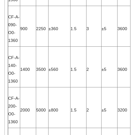
CF-A-
090-
900
2250
±360
1.5
3
±5
3600
1.
O0-
1360
CF-A-
140-
1400
3500
±560
1.5
2
±5
3600
2.
O0-
1360
CF-A-
200-
2000
5000
±800
1.5
2
±5
3200
6.
O0-
1360