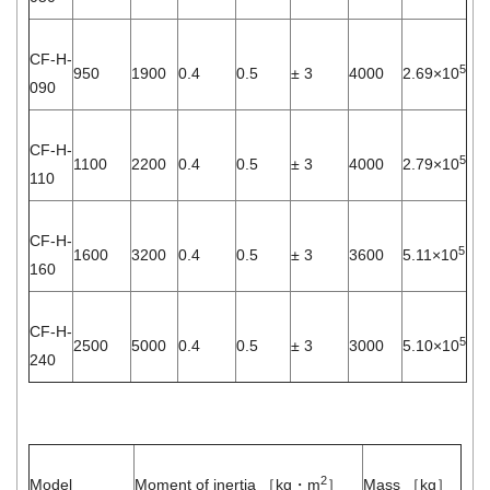
CF-H-
5
950
1900
0.4
0.5
± 3
4000
2.69×10
090
CF-H-
5
1100
2200
0.4
0.5
± 3
4000
2.79×10
110
CF-H-
5
1600
3200
0.4
0.5
± 3
3600
5.11×10
160
CF-H-
5
2500
5000
0.4
0.5
± 3
3000
5.10×10
240
2
Model
Moment of inertia ［kg・m
］
Mass ［kg］