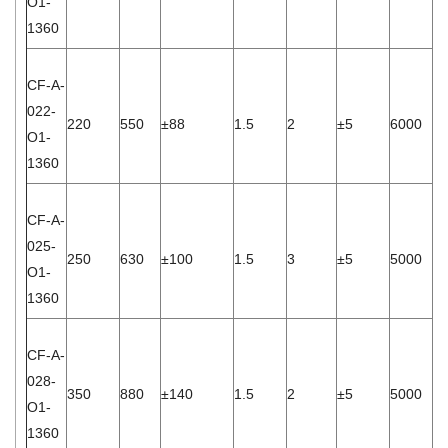
O1-
1360
CF-A-
022-
220
550
±88
1.5
2
±5
6000
8.
O1-
1360
CF-A-
025-
250
630
±100
1.5
3
±5
5000
4.
O1-
1360
CF-A-
028-
350
880
±140
1.5
2
±5
5000
1.
O1-
1360