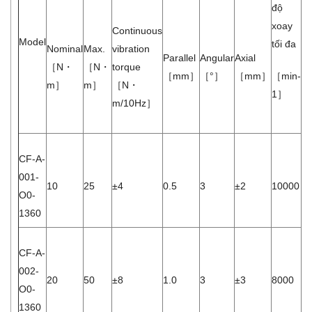
st
độ
xoay
Continuous
Độ
Model
tối đa
Nominal
Max.
vibration
x
Parallel
Angular
Axial
［N・
［N・
torque
tĩ
［mm］
［°］
［mm］
［min-
m］
m］
［N・
1］
［
m/10Hz］
m
CF-A-
001-
10
25
±4
0.5
3
±2
10000
1.
O0-
1360
CF-A-
002-
20
50
±8
1.0
3
±3
8000
2.
O0-
1360