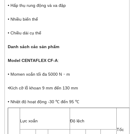
• Hấp thụ rung động và va đập
• Nhiều biến thể
• Chiều dài cụ thể
Danh sách các sản phẩm
Model CENTAFLEX CF-A
:
• Momen xoắn tối đa 5000 N ･ m
•Kích cỡ lỗ khoan 9 mm đến 130 mm
• Nhiệt độ hoạt động -30 ℃ đến 95 ℃
St
Lực xoắn
Độ lệch
To
Tốc