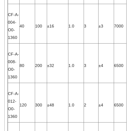
CF-A-
004-
40
100
±16
1.0
3
±3
7000
7.
O0-
1360
CF-A-
008-
80
200
±32
1.0
3
±4
6500
1.
O0-
1360
CF-A-
012-
120
300
±48
1.0
2
±4
6500
4.
O0-
1360