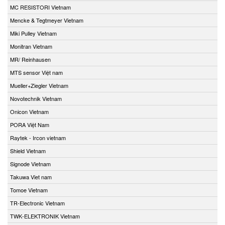
MC RESISTORI Vietnam
Mencke & Tegtmeyer Vietnam
Miki Pulley Vietnam
Monitran Vietnam
MR/ Reinhausen
MTS sensor Việt nam
Mueller+Ziegler Vietnam
Novotechnik Vietnam
Onicon Vietnam
PORA Việt Nam
Raytek - Ircon vietnam
Shield Vietnam
Signode Vietnam
Takuwa Viet nam
Tomoe Vietnam
TR-Electronic Vietnam
TWK-ELEKTRONIK Vietnam