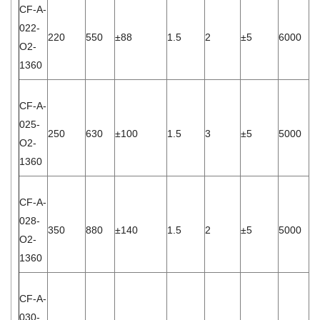
CF-A-
022-
220
550
±88
1.5
2
±5
6000
8.
O2-
1360
CF-A-
025-
250
630
±100
1.5
3
±5
5000
4.
O2-
1360
CF-A-
028-
350
880
±140
1.5
2
±5
5000
1.
O2-
1360
CF-A-
030-