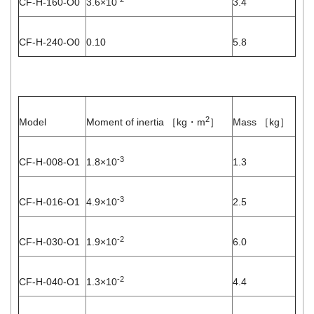
CF-H-160-O0
3.6×10
3.4
CF-H-240-O0
0.10
5.8
2
Model
Moment of inertia ［kg・m
］
Mass ［kg］
-3
CF-H-008-O1
1.8×10
1.3
-3
CF-H-016-O1
4.9×10
2.5
-2
CF-H-030-O1
1.9×10
6.0
-2
CF-H-040-O1
1.3×10
4.4