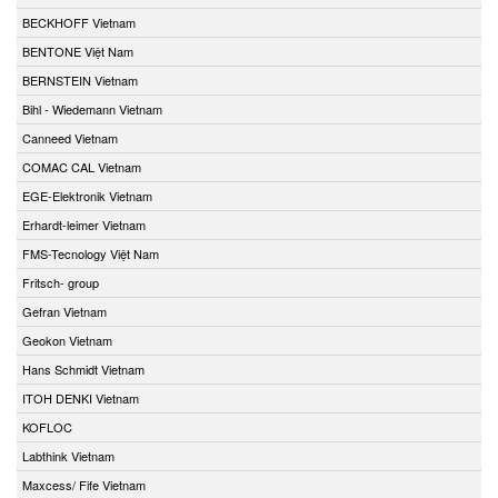
BECKHOFF Vietnam
BENTONE Việt Nam
BERNSTEIN Vietnam
Bihl - Wiedemann Vietnam
Canneed Vietnam
COMAC CAL Vietnam
EGE-Elektronik Vietnam
Erhardt-leimer Vietnam
FMS-Tecnology Việt Nam
Fritsch- group
Gefran Vietnam
Geokon Vietnam
Hans Schmidt Vietnam
ITOH DENKI Vietnam
KOFLOC
Labthink Vietnam
Maxcess/ Fife Vietnam