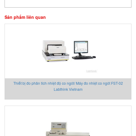
Sản phẩm liên quan
Thiết bị đo phân tích nhiệt độ co ngót/ Máy đo nhiệt co ngót FST-02
Labthink Vietnam