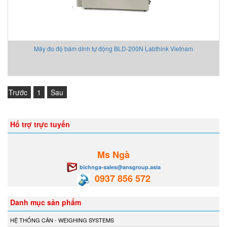
Máy đo độ bám dính tự động BLD-200N Labthink Vietnam
Trước
1
Sau
Hổ trợ trực tuyến
Ms Ngà
bichnga-sales@ansgroup.asia
0937 856 572
Danh mục sản phẩm
HỆ THỐNG CÂN - WEIGHING SYSTEMS