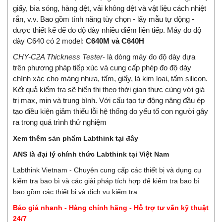
giấy, bìa sóng, hàng dệt, vải không dệt và vật liệu cách nhiệt
rắn, v.v. Bao gồm tính năng tùy chọn - lấy mẫu tự động -
được thiết kế để đo độ dày nhiều điểm liên tiếp. Máy đo độ
dày C640 có 2 model:
C640M và C640H
CHY-C2A Thickness Tester
- là dòng máy đo độ dày dựa
trên phương pháp tiếp xúc và cung cấp phép đo độ dày
chính xác cho màng nhựa, tấm, giấy, lá kim loại, tấm silicon.
Kết quả kiểm tra sẽ hiển thị theo thời gian thực cùng với giá
trị max, min và trung bình. Với cấu tạo tự động nâng đầu ép
tạo điều kiện giảm thiểu lỗi hệ thống do yếu tố con người gây
ra trong quá trình thử nghiệm
Xem thêm sản phẩm Labthink tại đây
ANS là đại lý chính thức Labthink tại Việt Nam
Labthink Vietnam - Chuyên cung cấp các thiết bị và dụng cụ
kiểm tra bao bì và các giải pháp tích hợp để kiểm tra bao bì
bao gồm các thiết bị và dịch vụ kiểm tra
Báo giá nhanh - Hàng chính hãng - Hỗ trợ tư vấn kỹ thuật
24/7