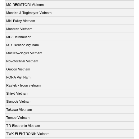
MC RESISTORI Vietnam
Mencke & Tegtmeyer Vietnam
Miki Pulley Vietnam
Monitran Vietnam
MR/ Reinhausen
MTS sensor Việt nam
Mueller+Ziegler Vietnam
Novotechnik Vietnam
Onicon Vietnam
PORA Việt Nam
Raytek - Ircon vietnam
Shield Vietnam
Signode Vietnam
Takuwa Viet nam
Tomoe Vietnam
TR-Electronic Vietnam
TWK-ELEKTRONIK Vietnam