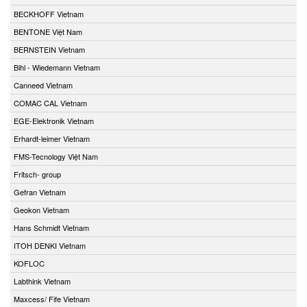
BECKHOFF Vietnam
BENTONE Việt Nam
BERNSTEIN Vietnam
Bihl - Wiedemann Vietnam
Canneed Vietnam
COMAC CAL Vietnam
EGE-Elektronik Vietnam
Erhardt-leimer Vietnam
FMS-Tecnology Việt Nam
Fritsch- group
Gefran Vietnam
Geokon Vietnam
Hans Schmidt Vietnam
ITOH DENKI Vietnam
KOFLOC
Labthink Vietnam
Maxcess/ Fife Vietnam