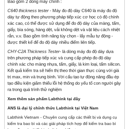
Bao gồm 2 dòng máy chính :
C640 thickness tester
- Máy đo độ dày C640 là máy đo độ
dày tự động theo phương pháp tiếp xúc cơ học có độ chính
xác cao, có thể được sử dụng để đo độ dày của màng, tấm,
giấy, bìa sóng, hàng dệt, vải không dệt và vật liệu cách nhiệt
rắn, v.v. Bao gồm tính năng tùy chọn - lấy mẫu tự động -
được thiết kế để đo độ dày nhiều điểm liên tiếp.
CHY-C2A Thickness Tester
- là dòng máy đo độ dày dựa
trên phương pháp tiếp xúc và cung cấp phép đo độ dày
chính xác cho màng nhựa, tấm, giấy, lá kim loại, tấm silicon.
Kết quả kiểm tra sẽ hiển thị theo thời gian thực cùng với giá
trị max, min và trung bình. Với cấu tạo tự động nâng đầu ép
tạo điều kiện giảm thiểu lỗi hệ thống do yếu tố con người gây
ra trong quá trình thử nghiệm
Xem thêm sản phẩm Labthink tại đây
ANS là đại lý chính thức Labthink tại Việt Nam
Labthink Vietnam - Chuyên cung cấp các thiết bị và dụng cụ
kiểm tra bao bì và các giải pháp tích hợp để kiểm tra bao bì