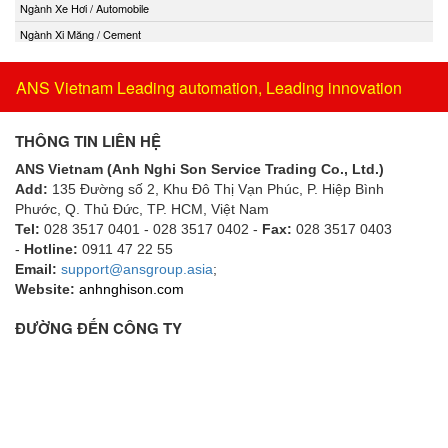
Ngành Xe Hơi / Automobile
Ngành Xi Măng / Cement
ANS Vietnam Leading automation, Leading innovation
THÔNG TIN LIÊN HỆ
ANS Vietnam (Anh Nghi Son Service Trading Co., Ltd.)
Add:
135 Đường số 2, Khu Đô Thị Vạn Phúc, P. Hiệp Bình
Phước, Q. Thủ Đức, TP. HCM
, Việt Nam
Tel:
028 3517 0401 - 028 3517 0402 -
Fax:
028 3517 0403
-
Hotline:
0911 47 22 55
Email:
support@ansgroup.asia
;
Website:
anhnghison.com
ĐƯỜNG ĐẾN CÔNG TY