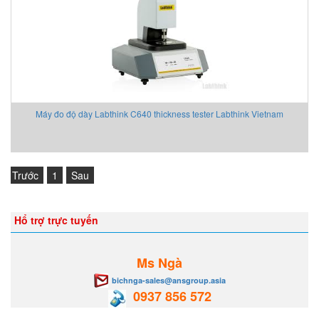
Máy đo độ dày Labthink C640 thickness tester Labthink Vietnam
Trước
1
Sau
Hổ trợ trực tuyến
Ms Ngà
bichnga-sales@ansgroup.asia
0937 856 572