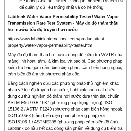
Hệ thống Chia sẻ Dữ liệu Phòng thí nghiệm LystemTM
để quản lý dữ liệu thống nhất và có hệ thống
Labthink Water Vapor Permeability Tester/ Water Vapor
Transmission Rate Test System - Máy đo độ thẩm thấu
hơi nước/ tốc độ truyền hơi nước
https://www.labthinkinternational.com/products/test-
property/water-vapor-permeability-tester.html
Máy đo độ thẩm thấu hơi nước dùng để kiểm tra WVTR của
màng linh hoạt, tấm, lá kim loại và bao bì. Các phương pháp
kiểm tra bao gồm cảm biến điện phân, cảm biến hồng ngoại,
cảm biến độ ẩm và phương pháp cốc.
Bằng cách nghiên cứu các phương pháp thử nghiệm khác
nhau về tốc độ truyền hơi nước, Labthink sản xuất nhiều
dụng cụ thử nghiệm độ thấm hơi nước dựa trên tiêu chuẩn
ASTM E96 / GB 1037 (phương pháp trọng lượng), ISO
15106-2 / ASTM F1249 (phương pháp cảm biến hồng ngoại),
ISO15106-3 (cảm biến điện phân phương pháp) và
ISO15106-1 / ASTME398 (phương pháp cảm biến độ ẩm).
Labthink có hầu hết các dòng sản phẩm về dụng cụ kiểm tra