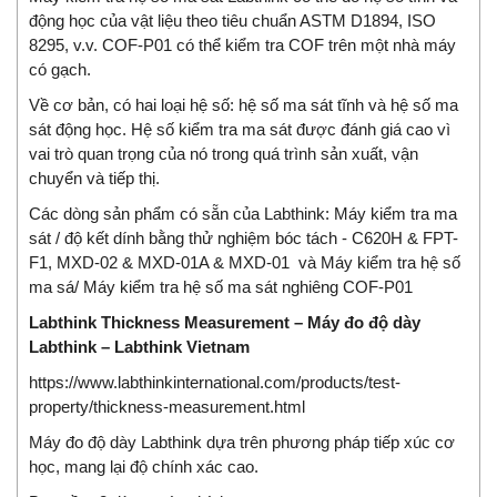
động học của vật liệu theo tiêu chuẩn ASTM D1894, ISO
8295, v.v. COF-P01 có thể kiểm tra COF trên một nhà máy
có gạch.
Về cơ bản, có hai loại hệ số: hệ số ma sát tĩnh và hệ số ma
sát động học. Hệ số kiểm tra ma sát được đánh giá cao vì
vai trò quan trọng của nó trong quá trình sản xuất, vận
chuyển và tiếp thị.
Các dòng sản phẩm có sẵn của Labthink: Máy kiểm tra ma
sát / độ kết dính bằng thử nghiệm bóc tách - C620H & FPT-
F1, MXD-02 & MXD-01A & MXD-01 và Máy kiểm tra hệ số
ma sá/ Máy kiểm tra hệ số ma sát nghiêng COF-P01
Labthink Thickness Measurement – Máy đo độ dày
Labthink – Labthink Vietnam
https://www.labthinkinternational.com/products/test-
property/thickness-measurement.html
Máy đo độ dày Labthink dựa trên phương pháp tiếp xúc cơ
học, mang lại độ chính xác cao.