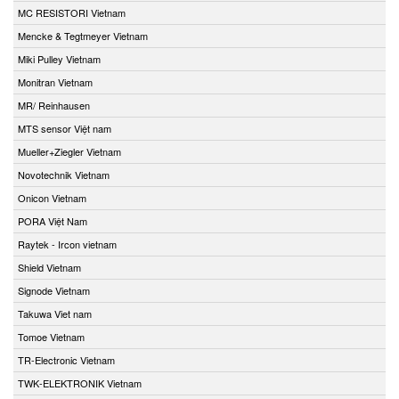
MC RESISTORI Vietnam
Mencke & Tegtmeyer Vietnam
Miki Pulley Vietnam
Monitran Vietnam
MR/ Reinhausen
MTS sensor Việt nam
Mueller+Ziegler Vietnam
Novotechnik Vietnam
Onicon Vietnam
PORA Việt Nam
Raytek - Ircon vietnam
Shield Vietnam
Signode Vietnam
Takuwa Viet nam
Tomoe Vietnam
TR-Electronic Vietnam
TWK-ELEKTRONIK Vietnam