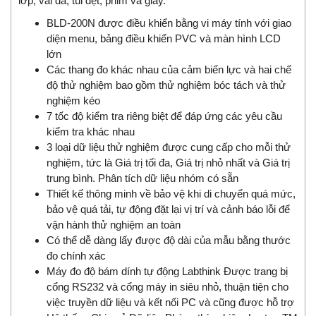
lớp, vải da, túi dệt, phim và giấy.
BLD-200N được điều khiển bằng vi máy tính với giao
diện menu, bảng điều khiển PVC và màn hình LCD
lớn
Các thang đo khác nhau của cảm biến lực và hai chế
độ thử nghiệm bao gồm thử nghiệm bóc tách và thử
nghiệm kéo
7 tốc độ kiểm tra riêng biệt để đáp ứng các yêu cầu
kiểm tra khác nhau
3 loại dữ liệu thử nghiệm được cung cấp cho mỗi thử
nghiệm, tức là Giá trị tối đa, Giá trị nhỏ nhất và Giá trị
trung bình. Phân tích dữ liệu nhóm có sẵn
Thiết kế thông minh về bảo vệ khi di chuyển quá mức,
bảo vệ quá tải, tự động đặt lại vị trí và cảnh báo lỗi để
vận hành thử nghiệm an toàn
Có thể dễ dàng lấy được độ dài của mẫu bằng thước
đo chính xác
Máy đo độ bám dính tự động Labthink Được trang bị
cổng RS232 và cổng máy in siêu nhỏ, thuận tiện cho
việc truyền dữ liệu và kết nối PC và cũng được hỗ trợ