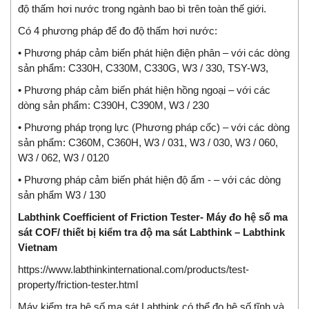
độ thấm hơi nước trong ngành bao bì trên toàn thế giới.
Có 4 phương pháp để đo độ thấm hơi nước:
• Phương pháp cảm biến phát hiện điện phân – với các dòng
sản phẩm: C330H, C330M, C330G, W3 / 330, TSY-W3,
• Phương pháp cảm biến phát hiện hồng ngoại – với các
dòng sản phẩm: C390H, C390M, W3 / 230
• Phương pháp trọng lực (Phương pháp cốc) – với các dòng
sản phẩm: C360M, C360H, W3 / 031, W3 / 030, W3 / 060,
W3 / 062, W3 / 0120
• Phương pháp cảm biến phát hiện độ ẩm - – với các dòng
sản phẩm W3 / 130
Labthink Coefficient of Friction Tester- Máy đo hệ số ma
sát COF/ thiết bị kiểm tra độ ma sát Labthink – Labthink
Vietnam
https://www.labthinkinternational.com/products/test-
property/friction-tester.html
Máy kiểm tra hệ số ma sát Labthink có thể đo hệ số tĩnh và