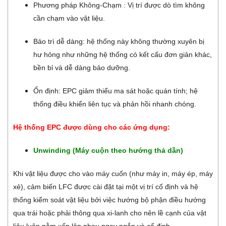
Phương pháp Không-Chạm : Vị trí được dò tìm không
cần chạm vào vật liệu.
Bảo trì dễ dàng: hệ thống này không thường xuyên bị
hư hỏng như những hệ thống có kết cấu đơn giản khác,
bền bỉ và dễ dàng bảo dưỡng.
Ổn định: EPC giảm thiểu ma sát hoặc quán tính; hệ
thống điều khiển liên tục và phản hồi nhanh chóng.
Hệ thống EPC được dùng cho các ứng dụng:
Unwinding (Máy cuộn theo hướng thả dần)
Khi vật liệu được cho vào máy cuốn (như máy in, máy ép, máy
xẻ), cảm biến LFC được cài đặt tại một vị trí cố định và hệ
thống kiểm soát vật liệu bởi việc hướng bộ phận điều hướng
qua trái hoặc phải thông qua xi-lanh cho nên lề cạnh của vật
liệu luôn nằm xếp lên nhau ngay ngắn và cố định.