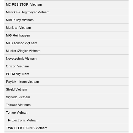
MC RESISTORI Vietnam
Mencke & Tegtmeyer Vietnam
Miki Pulley Vietnam
Monitran Vietnam
MR/ Reinhausen
MTS sensor Việt nam
Mueller+Ziegler Vietnam
Novotechnik Vietnam
Onicon Vietnam
PORA Việt Nam
Raytek - Ircon vietnam
Shield Vietnam
Signode Vietnam
Takuwa Viet nam
Tomoe Vietnam
TR-Electronic Vietnam
TWK-ELEKTRONIK Vietnam