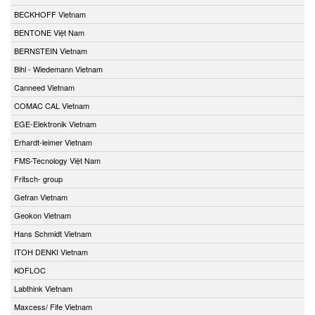
BECKHOFF Vietnam
BENTONE Việt Nam
BERNSTEIN Vietnam
Bihl - Wiedemann Vietnam
Canneed Vietnam
COMAC CAL Vietnam
EGE-Elektronik Vietnam
Erhardt-leimer Vietnam
FMS-Tecnology Việt Nam
Fritsch- group
Gefran Vietnam
Geokon Vietnam
Hans Schmidt Vietnam
ITOH DENKI Vietnam
KOFLOC
Labthink Vietnam
Maxcess/ Fife Vietnam