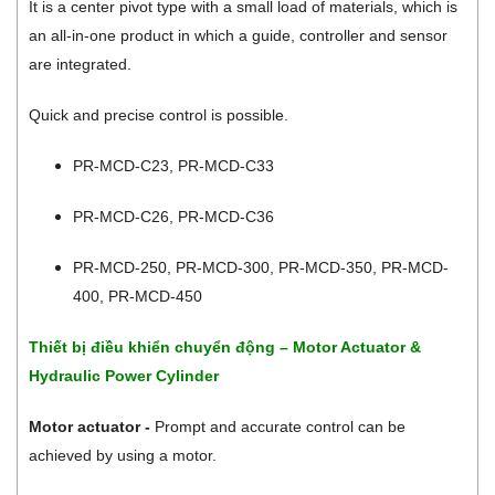
It is a center pivot type with a small load of materials, which is
an all-in-one product in which a guide, controller and sensor
are integrated.
Quick and precise control is possible.
PR-MCD-C23, PR-MCD-C33
PR-MCD-C26, PR-MCD-C36
PR-MCD-250, PR-MCD-300, PR-MCD-350, PR-MCD-
400, PR-MCD-450
Thiết bị điều khiển chuyển động – Motor Actuator &
Hydraulic Power Cylinder
Motor actuator -
Prompt and accurate control can be
achieved by using a motor.