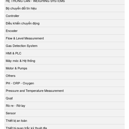
HỆ THỐNG CÂN - WEIGHING SYSTEMS
Bộ chuyển đổi tín hiệu
Controller
Điều khiển chuyển động
Encoder
Flow & Level Measurement
Gas Detection System
HMI & PLC
Máy móc & Hệ thống
Motor & Pumps
Others
PH - ORP - Oxygen
Pressure and Temperature Measurement
Quạt
Rò re - Rờ lay
Sensor
Thiết bị an toàn
Thiết bị quan trắc kỹ thuật địa