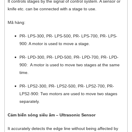
It controls stages by the signal of control system. A sensor or
knife etc. can be connected with a stage to use.
Mã hàng:
PR- LPS-300, PR- LPS-500, PR- LPS-700, PR- LPS-
900: A motor is used to move a stage.
PR- LPD-300, PR- LPD-500, PR- LPD-700, PR- LPD-
900: A motor is used to move two stages at the same
time.
PR- LPS2-300, PR- LPS2-500, PR- LPS2-700, PR-
LPS2-900: Two motors are used to move two stages
separately.
Cảm biến sóng siêu âm – Ultrasonic Sensor
It accurately detects the edge line without being affected by