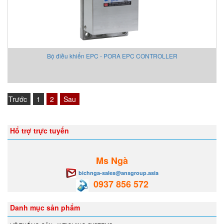
Bộ điều khiển EPC - PORA EPC CONTROLLER
Trước
1
2
Sau
Hổ trợ trực tuyến
Ms Ngà
bichnga-sales@ansgroup.asia
0937 856 572
Danh mục sản phẩm