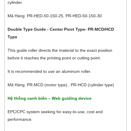
cylinder.
Mã Hàng: PR-HED-50-150-25, PR-HED-50-150-30
Double Type Guide - Center Pivot Type- PR-MCD/HCD
Type
This guide roller directs the material to the exact position
before it reaches the printing point or cutting point.
It is recommended to use an aluminum roller.
Mã Hàng: PR-MCD (motor type) , PR-HCD (cylinder type)
Hệ thống canh biên – Web guiding device
EPC/CPC system seeking for easy-to-use, cost and
performance.