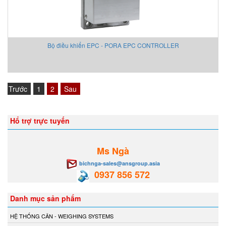
Bộ điều khiển EPC - PORA EPC CONTROLLER
Trước
1
2
Sau
Hổ trợ trực tuyến
Ms Ngà
bichnga-sales@ansgroup.asia
0937 856 572
Danh mục sản phẩm
HỆ THỐNG CÂN - WEIGHING SYSTEMS