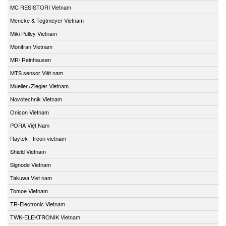
MC RESISTORI Vietnam
Mencke & Tegtmeyer Vietnam
Miki Pulley Vietnam
Monitran Vietnam
MR/ Reinhausen
MTS sensor Việt nam
Mueller+Ziegler Vietnam
Novotechnik Vietnam
Onicon Vietnam
PORA Việt Nam
Raytek - Ircon vietnam
Shield Vietnam
Signode Vietnam
Takuwa Viet nam
Tomoe Vietnam
TR-Electronic Vietnam
TWK-ELEKTRONIK Vietnam