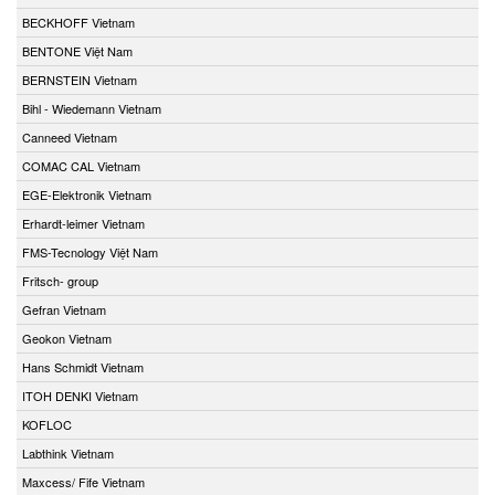
BECKHOFF Vietnam
BENTONE Việt Nam
BERNSTEIN Vietnam
Bihl - Wiedemann Vietnam
Canneed Vietnam
COMAC CAL Vietnam
EGE-Elektronik Vietnam
Erhardt-leimer Vietnam
FMS-Tecnology Việt Nam
Fritsch- group
Gefran Vietnam
Geokon Vietnam
Hans Schmidt Vietnam
ITOH DENKI Vietnam
KOFLOC
Labthink Vietnam
Maxcess/ Fife Vietnam