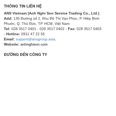
THÔNG TIN LIÊN HỆ
ANS Vietnam (Anh Nghi Son Service Trading Co., Ltd.)
Add:
135 Đường số 2, Khu Đô Thị Vạn Phúc, P. Hiệp Bình
Phước, Q. Thủ Đức, TP. HCM
, Việt Nam
Tel:
028 3517 0401 - 028 3517 0402 -
Fax:
028 3517 0403
-
Hotline:
0911 47 22 55
Email:
support@ansgroup.asia
;
Website:
anhnghison.com
ĐƯỜNG ĐẾN CÔNG TY