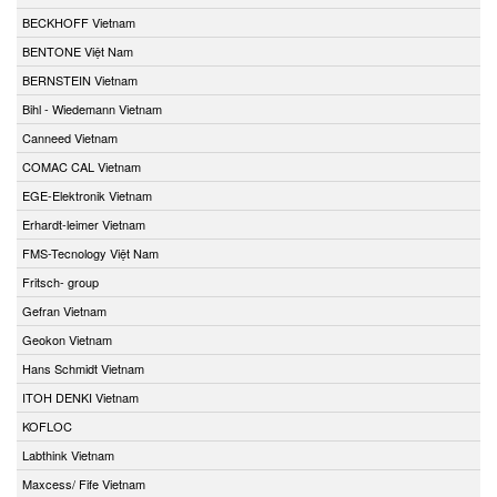
BECKHOFF Vietnam
BENTONE Việt Nam
BERNSTEIN Vietnam
Bihl - Wiedemann Vietnam
Canneed Vietnam
COMAC CAL Vietnam
EGE-Elektronik Vietnam
Erhardt-leimer Vietnam
FMS-Tecnology Việt Nam
Fritsch- group
Gefran Vietnam
Geokon Vietnam
Hans Schmidt Vietnam
ITOH DENKI Vietnam
KOFLOC
Labthink Vietnam
Maxcess/ Fife Vietnam