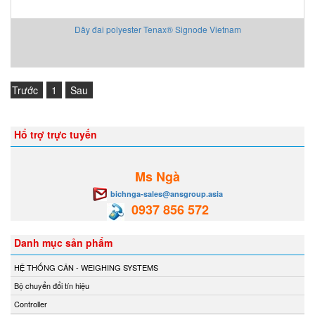
Dây đai polyester Tenax® Signode Vietnam
Trước
1
Sau
Hổ trợ trực tuyến
Ms Ngà
bichnga-sales@ansgroup.asia
0937 856 572
Danh mục sản phẩm
HỆ THỐNG CÂN - WEIGHING SYSTEMS
Bộ chuyển đổi tín hiệu
Controller