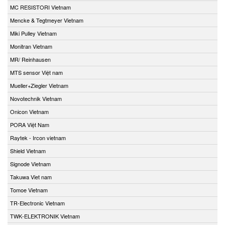
MC RESISTORI Vietnam
Mencke & Tegtmeyer Vietnam
Miki Pulley Vietnam
Monitran Vietnam
MR/ Reinhausen
MTS sensor Việt nam
Mueller+Ziegler Vietnam
Novotechnik Vietnam
Onicon Vietnam
PORA Việt Nam
Raytek - Ircon vietnam
Shield Vietnam
Signode Vietnam
Takuwa Viet nam
Tomoe Vietnam
TR-Electronic Vietnam
TWK-ELEKTRONIK Vietnam