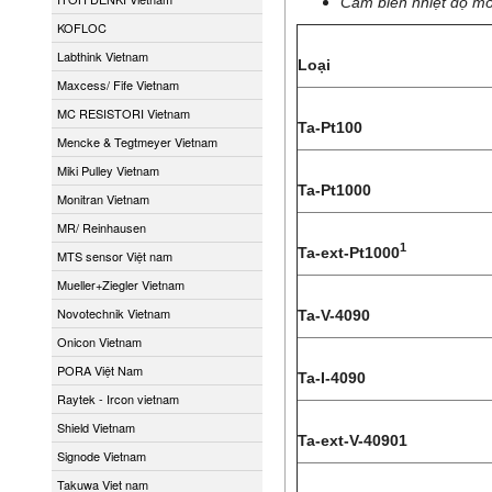
Cảm biến nhiệt độ mô
KOFLOC
Labthink Vietnam
Loại
Maxcess/ Fife Vietnam
MC RESISTORI Vietnam
Ta-Pt100
Mencke & Tegtmeyer Vietnam
Miki Pulley Vietnam
Ta-Pt1000
Monitran Vietnam
MR/ Reinhausen
1
Ta-ext-Pt1000
MTS sensor Việt nam
Mueller+Ziegler Vietnam
Novotechnik Vietnam
Ta-V-4090
Onicon Vietnam
PORA Việt Nam
Ta-I-4090
Raytek - Ircon vietnam
Shield Vietnam
Ta-ext-V-40901
Signode Vietnam
Takuwa Viet nam