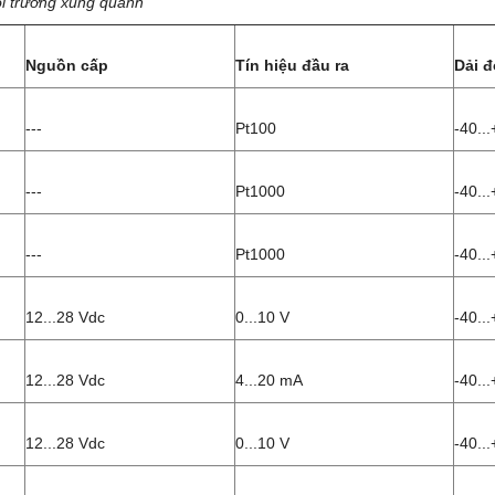
i trường xung quanh
Nguồn cấp
Tín hiệu đầu ra
Dải đ
---
Pt100
-40..
---
Pt1000
-40..
---
Pt1000
-40..
12...28 Vdc
0...10 V
-40..
12...28 Vdc
4...20 mA
-40..
12...28 Vdc
0...10 V
-40..