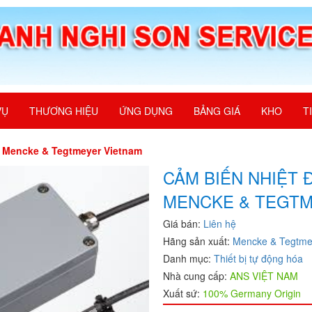
VỤ
THƯƠNG HIỆU
ỨNG DỤNG
BẢNG GIÁ
KHO
T
0 Mencke & Tegtmeyer Vietnam
CẢM BIẾN NHIỆT 
MENCKE & TEGTM
Giá bán:
Liên hệ
Hãng sản xuất:
Mencke & Tegtme
Danh mục:
Thiết bị tự động hóa
Nhà cung cấp:
ANS VIỆT NAM
Xuất sứ:
100% Germany Origin