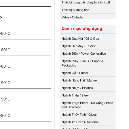
Thiết bị trong dây chuyền sản xuất
Thiết bị tự động hóa
o
Valve - Cylinder
Danh mục ứng dụng
.+80°C
Ngành Dầu Khí / Oil & Gas
Ngành Dệt May / Textitle
.+80°C
Ngành Điện / Power Generation
Ngành Giấy -Bao Bì / Paper &
Packaging
.+80°C
Ngành Gỗ / Timber
Ngành Hàng Hải / Marine
.+90°C
Ngành Nhựa / Plastics
Ngành Thép / Steel
.+90°C
Ngành Thực Phẩm - Đồ Uống / Food
and Beverage
Ngành Thủy Tinh / Glass
.+90°C
Ngành Xe Hơi / Automobile