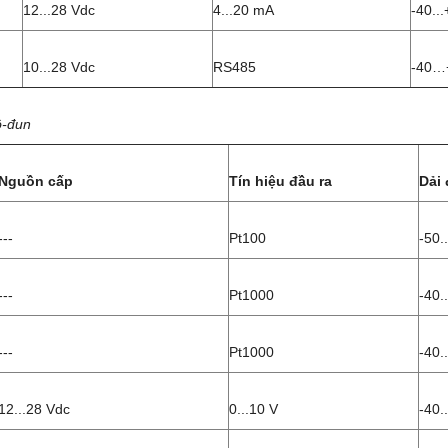
12...28 Vdc
4...20 mA
-40..
10...28 Vdc
RS485
-40…
ô-đun
Nguồn cấp
Tín hiệu đầu ra
Dải 
---
Pt100
-50.
---
Pt1000
-40.
---
Pt1000
-40.
12...28 Vdc
0...10 V
-40.