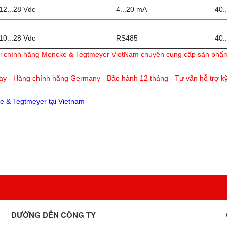
12...28 Vdc
4...20 mA
-40.
10...28 Vdc
RS485
-40.
hối chính hãng Mencke & Tegtmeyer VietNam chuyên cung cấp sản ph
ay - Hàng chính hãng Germany - Bảo hành 12 tháng - Tư vấn hỗ trợ kỹ
 & Tegtmeyer tại Vietnam
ĐƯỜNG ĐẾN CÔNG TY