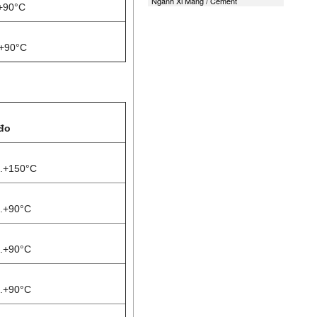
Ngành Xi Măng / Cement
.+90°C
+90°C
đo
..+150°C
..+90°C
..+90°C
..+90°C