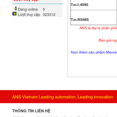
Tm-I-4090
Đang online
5
Lượt truy cập
323312
Tm-RS485
ANS là đại lý phân p
Báo giá ng
Xem thêm sản phẩm Mencke
ANS Vietnam Leading automation, Leading innovation
THÔNG TIN LIÊN HỆ