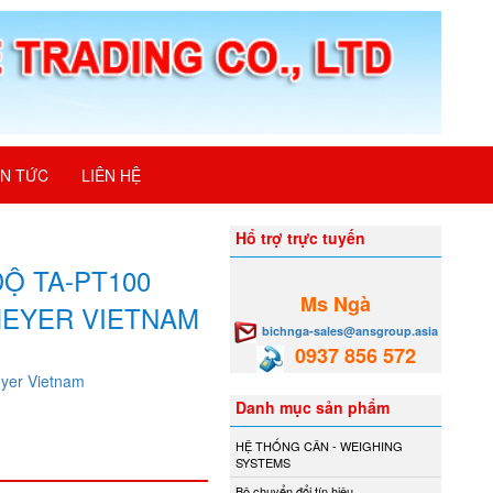
IN TỨC
LIÊN HỆ
Hổ trợ trực tuyến
ĐỘ TA-PT100
Ms Ngà
EYER VIETNAM
bichnga-sales@ansgroup.asia
0937 856 572
yer Vietnam
Danh mục sản phẩm
HỆ THỐNG CÂN - WEIGHING
SYSTEMS
Bộ chuyển đổi tín hiệu