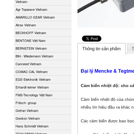
Vietnam
Agr Topwave Vietnam
AMARILLO GEAR Vietnam
Atrax Vietnam
BECKHOFF Vietnam
BENTONE Việt Nam
BERNSTEIN Vietnam
Thông tin sản phẩm
T
Bihl - Wiedemann Vietnam
Canneed Vietnam
Đại lý Mencke & Tegtm
COMAC CAL Vietnam
EGE-Elektronik Vietnam
Cảm biến nhiệt độ: cho c
Erhardt-leimer Vietnam
FMS-Tecnology Việt Nam
Cảm biến nhiệt độ của chúng
Fritsch- group
nhiều tín hiệu đầu ra khác 
Gefran Vietnam
Geokon Vietnam
Các cảm biến được bao bọc 
Hans Schmidt Vietnam
ITOH DENKI Vietnam