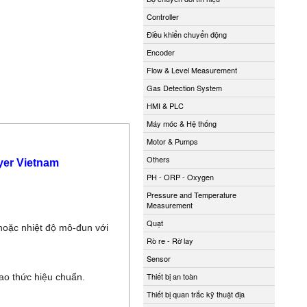
Controller
Điều khiển chuyển động
Encoder
Flow & Level Measurement
Gas Detection System
HMI & PLC
Máy móc & Hệ thống
Motor & Pumps
Others
yer Vietnam
PH - ORP - Oxygen
Pressure and Temperature
Measurement
Quạt
hoặc nhiệt độ mô-đun với
Rò re - Rờ lay
Sensor
Thiết bị an toàn
ao thức hiệu chuẩn.
Thiết bị quan trắc kỹ thuật địa