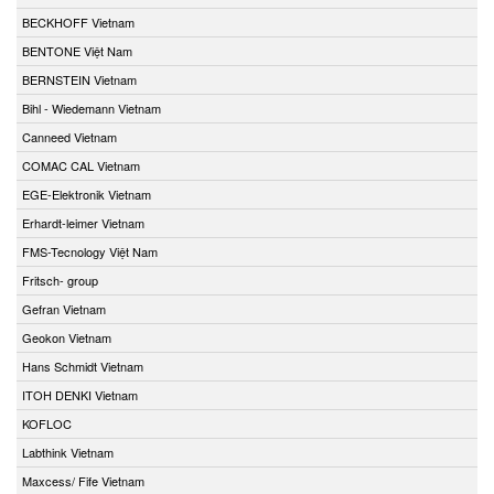
BECKHOFF Vietnam
BENTONE Việt Nam
BERNSTEIN Vietnam
Bihl - Wiedemann Vietnam
Canneed Vietnam
COMAC CAL Vietnam
EGE-Elektronik Vietnam
Erhardt-leimer Vietnam
FMS-Tecnology Việt Nam
Fritsch- group
Gefran Vietnam
Geokon Vietnam
Hans Schmidt Vietnam
ITOH DENKI Vietnam
KOFLOC
Labthink Vietnam
Maxcess/ Fife Vietnam