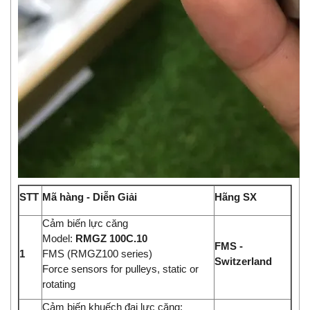
STT
Mã hàng - Diễn Giải
Hãng SX
Cảm biến lực căng
Model:
RMGZ 100C.10
FMS -
1
FMS (RMGZ100 series)
Switzerland
Force sensors for pulleys, static or
rotating
Cảm biến khuếch đại lực căng: