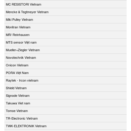
MC RESISTORI Vietnam
Mencke & Tegtmeyer Vietnam
Miki Pulley Vietnam
Monitran Vietnam
MR/ Reinhausen
MTS sensor Việt nam
Mueller+Ziegler Vietnam
Novotechnik Vietnam
Onicon Vietnam
PORA Việt Nam
Raytek - Ircon vietnam
Shield Vietnam
Signode Vietnam
Takuwa Viet nam
Tomoe Vietnam
TR-Electronic Vietnam
TWK-ELEKTRONIK Vietnam