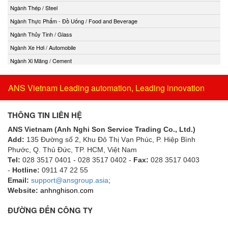
Ngành Thép / Steel
Ngành Thực Phẩm - Đồ Uống / Food and Beverage
Ngành Thủy Tinh / Glass
Ngành Xe Hơi / Automobile
Ngành Xi Măng / Cement
ANS Vietnam Leading automation, Leading innovation
THÔNG TIN LIÊN HỆ
ANS Vietnam (Anh Nghi Son Service Trading Co., Ltd.)
Add:
135 Đường số 2, Khu Đô Thị Vạn Phúc, P. Hiệp Bình
Phước, Q. Thủ Đức, TP. HCM
, Việt Nam
Tel:
028 3517 0401 - 028 3517 0402 -
Fax:
028 3517 0403
-
Hotline:
0911 47 22 55
Email:
support@ansgroup.asia
;
Website:
anhnghison.com
ĐƯỜNG ĐẾN CÔNG TY