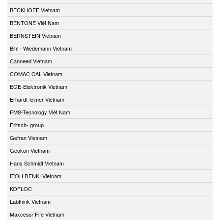
BECKHOFF Vietnam
BENTONE Việt Nam
BERNSTEIN Vietnam
Bihl - Wiedemann Vietnam
Canneed Vietnam
COMAC CAL Vietnam
EGE-Elektronik Vietnam
Erhardt-leimer Vietnam
FMS-Tecnology Việt Nam
Fritsch- group
Gefran Vietnam
Geokon Vietnam
Hans Schmidt Vietnam
ITOH DENKI Vietnam
KOFLOC
Labthink Vietnam
Maxcess/ Fife Vietnam