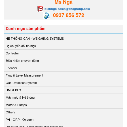
Ms Ngà
bichnga-sales@ansgroup.asia
0937 856 572
Danh mục sản phẩm
HỆ THỐNG CÂN - WEIGHING SYSTEMS
Bộ chuyển đổi tín hiệu
Controller
Điều khiển chuyển động
Encoder
Flow & Level Measurement
Gas Detection System
HMI & PLC
Máy móc & Hệ thống
Motor & Pumps
Others
PH - ORP - Oxygen
Pressure and Temperature Measurement