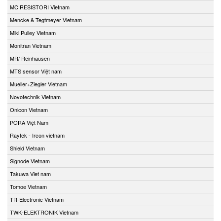
MC RESISTORI Vietnam
Mencke & Tegtmeyer Vietnam
Miki Pulley Vietnam
Monitran Vietnam
MR/ Reinhausen
MTS sensor Việt nam
Mueller+Ziegler Vietnam
Novotechnik Vietnam
Onicon Vietnam
PORA Việt Nam
Raytek - Ircon vietnam
Shield Vietnam
Signode Vietnam
Takuwa Viet nam
Tomoe Vietnam
TR-Electronic Vietnam
TWK-ELEKTRONIK Vietnam