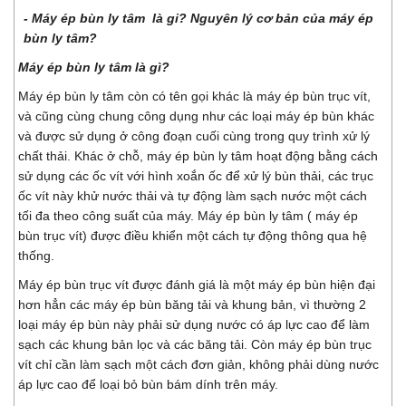
- Máy ép bùn ly tâm là gi? Nguyên lý cơ bản của máy ép
bùn ly tâm?
Máy ép bùn ly tâm là gì?
Máy ép bùn ly tâm còn có tên gọi khác là máy ép bùn trục vít,
và cũng cùng chung công dụng như các loại máy ép bùn khác
và được sử dụng ở công đoạn cuối cùng trong quy trình xử lý
chất thải. Khác ở chỗ, máy ép bùn ly tâm hoạt động bằng cách
sử dụng các ốc vít với hình xoắn ốc để xử lý bùn thải, các trục
ốc vít này khử nước thải và tự động làm sạch nước một cách
tối đa theo công suất của máy. Máy ép bùn ly tâm ( máy ép
bùn trục vít) được điều khiển một cách tự động thông qua hệ
thống.
Máy ép bùn trục vít được đánh giá là một máy ép bùn hiện đại
hơn hẳn các máy ép bùn băng tải và khung bản, vì thường 2
loại máy ép bùn này phải sử dụng nước có áp lực cao để làm
sạch các khung bản lọc và các băng tải. Còn máy ép bùn trục
vít chỉ cần làm sạch một cách đơn giản, không phải dùng nước
áp lực cao để loại bỏ bùn bám dính trên máy.