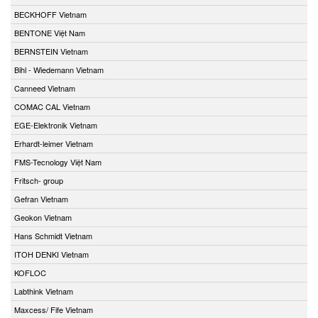
BECKHOFF Vietnam
BENTONE Việt Nam
BERNSTEIN Vietnam
Bihl - Wiedemann Vietnam
Canneed Vietnam
COMAC CAL Vietnam
EGE-Elektronik Vietnam
Erhardt-leimer Vietnam
FMS-Tecnology Việt Nam
Fritsch- group
Gefran Vietnam
Geokon Vietnam
Hans Schmidt Vietnam
ITOH DENKI Vietnam
KOFLOC
Labthink Vietnam
Maxcess/ Fife Vietnam