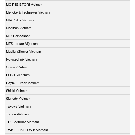
MC RESISTORI Vietnam
Mencke & Tegtmeyer Vietnam
Miki Pulley Vietnam
Monitran Vietnam
MR/ Reinhausen
MTS sensor Việt nam
Mueller+Ziegler Vietnam
Novotechnik Vietnam
Onicon Vietnam
PORA Việt Nam
Raytek - Ircon vietnam
Shield Vietnam
Signode Vietnam
Takuwa Viet nam
Tomoe Vietnam
TR-Electronic Vietnam
TWK-ELEKTRONIK Vietnam