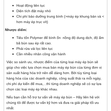
Hoạt động liên tục
Diện tích đặt máy nhỏ
Chi phí bảo dưỡng trung bình (>máy ép khung bản và <
hơn máy ép trục vít)
Nhược diểm:
Tiêu tốn Polymer để bình ổn nồng độ dung dịch, độ ẩm
bã bùn sau ép rất cao.
Phải rửa vải lọc liên tục
Cần nhiều nhân công vận hành
Việc so sánh ưu, nhược điểm của từng loại máy ép bùn sẽ
giúp cho việc lựa chọn mua bán máy ép bùn của từng đơn vị
sản xuất hàng hóa trở nên dễ dàng hơn. Bởi tùy từng loại
hàng hóa của các doanh nghiệp, công suất thải ra mỗi ngày,
chi phí dự kiến để mua,...thì từng doanh nghiệp sẽ có sự lựa
chọn các loại máy ép khác nhau.
Nếu bạn cần hỗ trợ tư vấn về máy ép bùn – Hãy liên hệ với
chúng tôi để được tư vấn kỹ hơn và đưa ra giải pháp tối ưu
nhất.